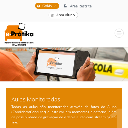
|
Goiás
Área Restrita
Área Aluno
Aulas Monitoradas
Todas as aulas são monitoradas através de fotos do Aluno
(Candidato/Condutor) e Instrutor em momentos aleatórios, além
da possibilidade de gravação de vídeo e áudio com streaming on-
line.